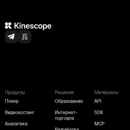
Нас выбирают
по всему миру
5,000
+
команд
Продукты
Решения
Материалы
Плеер
Образование
API
Видеохостинг
Интернет-
SDK
торговля
Аналитика
MCP
Разработка