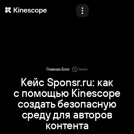
Продукты
Решения
Материалы
Блог
·
Главная
Блог
6
мин
Тарифы
Кейс Sponsr.ru: как
с помощью Kinescope
Демо
создать безопасную
среду для авторов
контента
Назад
Назад
Назад
Назад
Войти
Начать