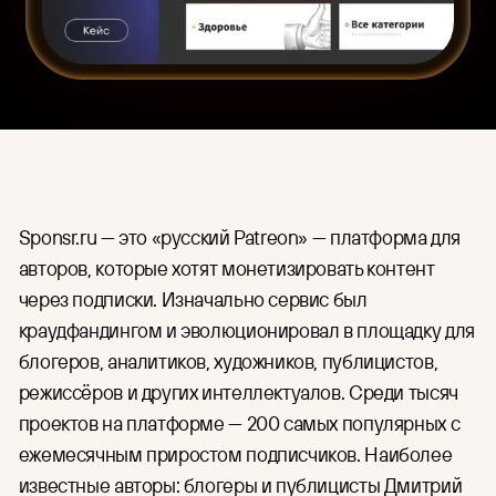
HR
Единый интерфейс для загрузки,
организации контента и
Для индустрии
управления правами доступа.
Финансы
CDN
Готовая глобальная сеть
Медицина
доставки контента по цене
IT и разработка
аренды серверов.
Организация онлайн-
трансляций
Sponsr.ru — это «русский Patreon» — платформа для
Подготовка и проведение
мероприятий в Москве и по
авторов, которые хотят монетизировать контент
всей России: съёмка,
через подписки. Изначально сервис был
трансляция, хранение и защита
записей.
краудфандингом и эволюционировал в площадку для
блогеров, аналитиков, художников, публицистов,
режиссёров и других интеллектуалов. Среди тысяч
проектов на платформе — 200 самых популярных с
ежемесячным приростом подписчиков. Наиболее
известные авторы: блогеры и публицисты Дмитрий