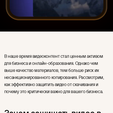
HR
Единый интерфейс для загрузки,
организации контента и
Для индустрии
управления правами доступа.
Финансы
CDN
Готовая глобальная сеть
Медицина
доставки контента по цене
IT и разработка
аренды серверов.
Организация онлайн-
трансляций
Подготовка и проведение
В наше время видеоконтент стал ценным активом
мероприятий в Москве и по
для бизнеса и онлайн-образования. Однако чем
всей России: съёмка,
трансляция, хранение и защита
выше качество материалов, тем больше риск их
записей.
несанкционированного копирования. Рассмотрим,
как эффективно защитить видео от скачивания и
почему это критически важно для вашего бизнеса.
Зачем защищать видео в