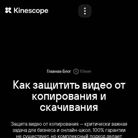
Продукты
Решения
Материалы
Блог
·
Главная
Блог
10
мин
Тарифы
Как защитить видео от
копирования и
Демо
скачивания
Защита видео от копирования — критически важная
Назад
Назад
Назад
Назад
Войти
Начать
задача для бизнеса и онлайн-школ. 100% гарантии
не существует, но комплексный подход делает