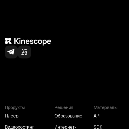
Нас выбирают
по всему миру
5,000
+
команд
Продукты
Решения
Материалы
Плеер
Образование
API
Видеохостинг
Интернет-
SDK