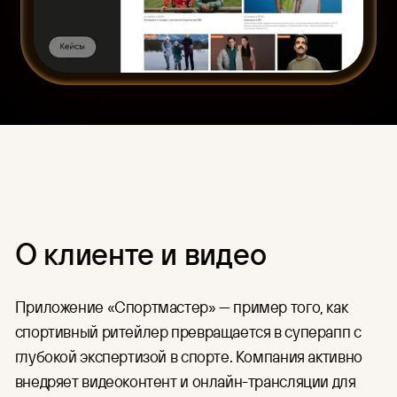
HR
Единый интерфейс для загрузки,
организации контента и
Для индустрии
управления правами доступа.
Финансы
CDN
Готовая глобальная сеть
Медицина
доставки контента по цене
IT и разработка
аренды серверов.
Организация онлайн-
трансляций
Подготовка и проведение
мероприятий в Москве и по
всей России: съёмка,
О клиенте и видео
трансляция, хранение и защита
записей.
Приложение «Спортмастер» — пример того, как
спортивный ритейлер превращается в суперапп с
глубокой экспертизой в спорте. Компания активно
внедряет видеоконтент и онлайн-трансляции для