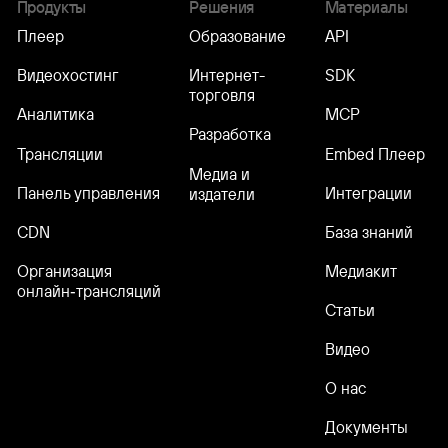
Продукты
Решения
Материалы
Плеер
Образование
API
Видеохостинг
Интернет-
SDK
торговля
Аналитика
MCP
Разработка
Трансляции
Embed Плеер
Медиа и
Панель управления
Интеграции
издатели
CDN
База знаний
Организация
Медиакит
онлайн‑трансляций
Статьи
Видео
О нас
Документы