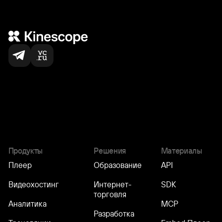
Нас выбирают
по всему миру
5,000
+
команд
Продукты
Решения
Материалы
Плеер
Образование
API
Видеохостинг
Интернет-
SDK
торговля
Аналитика
MCP
Разработка