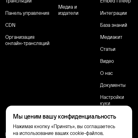
Трансляции
Embed Плеер
Медиа и
Панель управления
Интеграции
издатели
CDN
База знаний
Организация
Медиакит
онлайн‑трансляций
Статьи
Видео
О нас
Документы
Настройки
куки
Мы ценим вашу конфиденциальность
Нажимая кнопку «Принять», вы соглашаетесь
на использование ваших cookie-файлов,
hello@kinescope.ru