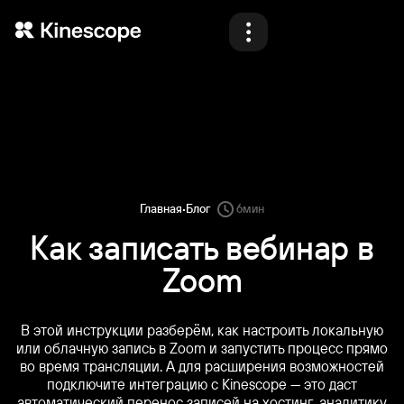
Продукты
Решения
Материалы
Блог
·
Главная
Блог
6
мин
Тарифы
Как записать вебинар в
Zoom
Демо
В этой инструкции разберём, как настроить локальную
или облачную запись в Zoom и запустить процесс прямо
во время трансляции. А для расширения возможностей
Назад
Назад
Назад
Назад
Войти
Начать
подключите интеграцию с Kinescope — это даст
автоматический перенос записей на хостинг, аналитику