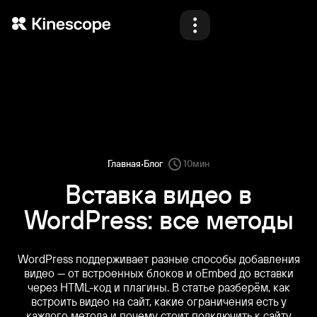
Продукты
Решения
Материалы
Блог
·
Главная
Блог
10
мин
Тарифы
Вставка видео в
WordPress: все методы
Демо
WordPress поддерживает разные способы добавления
видео — от встроенных блоков и oEmbed до вставки
через HTML-код и плагины. В статье разберём, как
Назад
Назад
Назад
Назад
Войти
Начать
встроить видео на сайт, какие ограничения есть у
каждого метода и почему стоит подключить к сайту