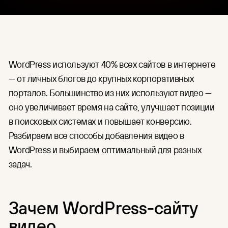
HR
Единый интерфейс для загрузки,
организации контента и
Для индустрии
управления правами доступа.
Финансы
CDN
Готовая глобальная сеть
Медицина
WordPress используют 40% всех сайтов в интернете
доставки контента по цене
IT и разработка
аренды серверов.
— от личных блогов до крупных корпоративных
Организация онлайн-
порталов. Большинство из них используют видео —
трансляций
оно увеличивает время на сайте, улучшает позиции
Подготовка и проведение
мероприятий в Москве и по
в поисковых системах и повышает конверсию.
всей России: съёмка,
Разбираем все способы добавления видео в
трансляция, хранение и защита
WordPress и выбираем оптимальный для разных
записей.
задач.
Зачем WordPress-сайту
видео