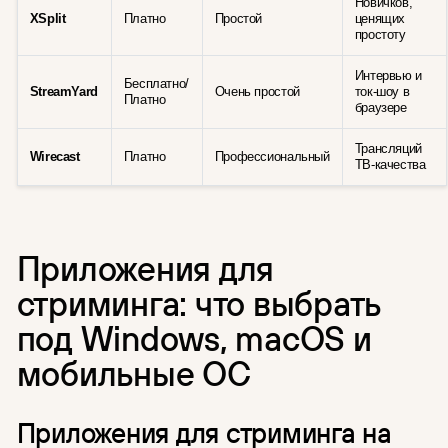
Новичков,
XSplit
Платно
Простой
ценящих
простоту
Интервью и
Бесплатно/
StreamYard
Очень простой
ток-шоу в
Платно
браузере
Трансляций
Wirecast
Платно
Профессиональный
ТВ-качества
Приложения для
стриминга: что выбрать
под Windows, macOS и
мобильные ОС
Приложения для стриминга на