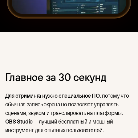
HR
Единый интерфейс для загрузки,
организации контента и
Для индустрии
управления правами доступа.
Финансы
CDN
Готовая глобальная сеть
Медицина
доставки контента по цене
IT и разработка
аренды серверов.
Организация онлайн-
трансляций
Подготовка и проведение
мероприятий в Москве и по
Главное за 30 секунд
всей России: съёмка,
трансляция, хранение и защита
записей.
Для стриминга нужно специальное ПО
, потому что
обычная запись экрана не позволяет управлять
сценами, звуком и транслировать на платформы.
OBS Studio
— лучший бесплатный и мощный
инструмент для опытных пользователей.