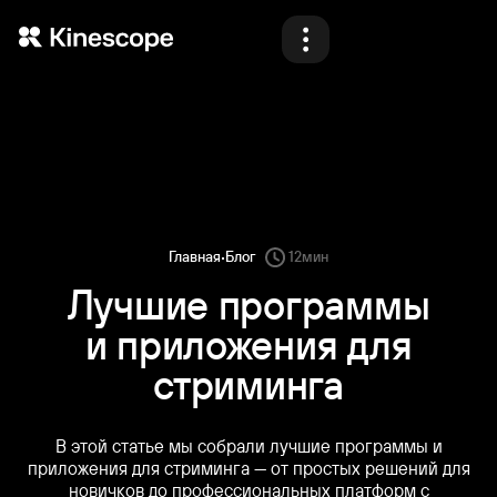
Продукты
Решения
Материалы
Блог
·
Главная
Блог
12
мин
Тарифы
Лучшие программы
и приложения для
Демо
стриминга
В этой статье мы собрали лучшие программы и
Назад
Назад
Назад
Назад
Войти
Начать
приложения для стриминга — от простых решений для
новичков до профессиональных платформ с