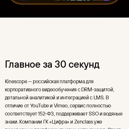
HR
Единый интерфейс для загрузки,
организации контента и
Для индустрии
управления правами доступа.
Финансы
CDN
Готовая глобальная сеть
Медицина
доставки контента по цене
IT и разработка
аренды серверов.
Организация онлайн-
трансляций
Главное за 30 секунд
Подготовка и проведение
мероприятий в Москве и по
всей России: съёмка,
трансляция, хранение и защита
Kinescope — российская платформа для
записей.
корпоративного видеообучения с DRM-защитой,
детальной аналитикой и интеграцией с LMS. В
отличие от YouTube и Vimeo, сервис полностью
соответствует 152-ФЗ, поддерживает SSO и водяные
знаки. Компании ГК «Цифра» и Zenclass уже