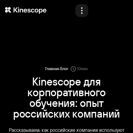
Продукты
Решения
Материалы
Блог
·
Главная
Блог
10
мин
Тарифы
Kinescope для
корпоративного
Демо
обучения: опыт
российских компаний
Назад
Назад
Назад
Назад
Войти
Начать
Рассказываем, как российские компании используют