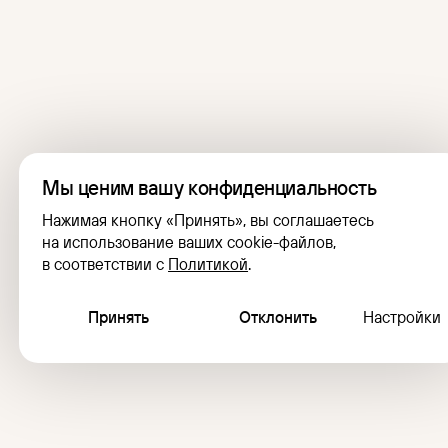
Мы ценим вашу конфиденциальность
Нажимая кнопку «Принять», вы соглашаетесь
на использование ваших cookie-файлов,
в соответствии с
Политикой
.
П
р
и
н
я
т
ь
О
т
к
л
о
н
и
т
ь
Настройки