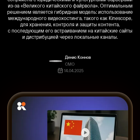
из-за «Великого китайского файрвола». Оптимальным
решением является гибридная модель: использование
Продукты
Решения
Материалы
Блог
международного видеохостинга, такого как Kinescope,
Для команд
О нас
Статьи
Плеер
для хранения, контроля и защиты контента,
Быстрый и настраиваемый
API
Видео
с последующим его встраиванием на китайские сайты
Маркетинг
видеоплеер без рекламы для
и дистрибуцией через локальные каналы.
Embed Плеер
сайтов и платформ.
Бизнес
SDK
Видеохостинг
Образование
Защищённое хранение,
MCP
Денис Коннов
Медиа и издатели
обработка и быстрая глобальная
CMO
Интеграции
доставка видео.
Разработка
14.04.2025
Медиакит
Аналитика
Госструктуры и НКО
Данные о просмотрах,
База знаний
Клиентский сервис
удержании, вовлечённости и
поведении аудитории.
Интернет-торговля
Трансляции
Для задач
Прямые эфиры с минимальной
Обучение клиентов
задержкой и качеством до 4K для
мероприятий, вебинаров и
Онлайн-конференции
запусков продуктов.
Внутренние коммуникации
Панель управления