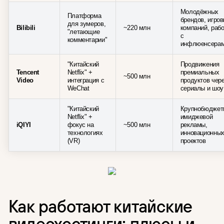
Молодёжных
Платформа
брендов, игро
для зумеров,
Bilibili
~220 млн
компаний, раб
"летающие
с
комментарии"
инфлюенсера
"Китайский
Продвижения
Tencent
Netflix" +
премиальных
~500 млн
Video
интеграция с
продуктов чер
WeChat
сериалы и шоу
"Китайский
Крупнобюджет
Netflix" +
имиджевой
iQIYI
фокус на
~500 млн
рекламы,
технологиях
инновационны
(VR)
проектов
Как работают китайские
видеохостинги: плюсы и