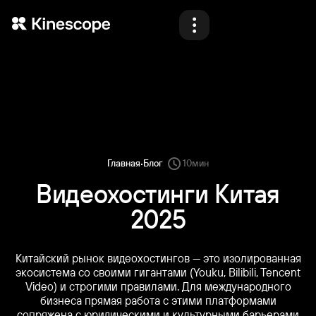
Продукты
Решения
Материалы
Блог
·
Главная
Блог
10
мин
Тарифы
Видеохостинги Китая
2025
Демо
Китайский рынок видеохостингов — это изолированная
экосистема со своими гигантами (Youku, Bilibili, Tencent
Video) и строгими правилами. Для международного
Назад
Назад
Назад
Назад
Войти
Начать
бизнеса прямая работа с этими платформами
сопряжена с юридическими и культурными барьерами