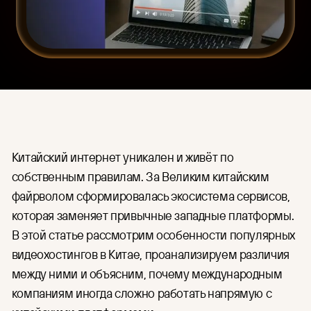
HR
Единый интерфейс для загрузки,
организации контента и
Для индустрии
управления правами доступа.
Финансы
CDN
Готовая глобальная сеть
Медицина
доставки контента по цене
IT и разработка
аренды серверов.
Организация онлайн-
трансляций
Подготовка и проведение
Китайский интернет уникален и живёт по
мероприятий в Москве и по
собственным правилам. За Великим китайским
всей России: съёмка,
трансляция, хранение и защита
файрволом сформировалась экосистема сервисов,
записей.
которая заменяет привычные западные платформы.
В этой статье рассмотрим особенности популярных
видеохостингов в Китае, проанализируем различия
между ними и объясним, почему международным
компаниям иногда сложно работать напрямую с